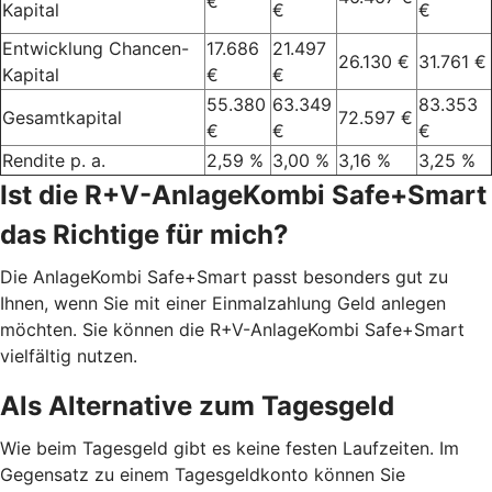
€
Kapital
€
€
Entwicklung Chancen-
17.686
21.497
26.130 €
31.761 €
Kapital
€
€
55.380
63.349
83.353
Gesamtkapital
72.597 €
€
€
€
Rendite p. a.
2,59 %
3,00 %
3,16 %
3,25 %
Ist die R+V-AnlageKombi Safe+Smart
das Richtige für mich?
Die AnlageKombi Safe+Smart passt besonders gut zu
Ihnen, wenn Sie mit einer Einmalzahlung Geld anlegen
möchten. Sie können die R+V-AnlageKombi Safe+Smart
vielfältig nutzen.
Als Alternative zum Tagesgeld
Wie beim Tagesgeld gibt es keine festen Laufzeiten. Im
Gegensatz zu einem Tagesgeldkonto können Sie