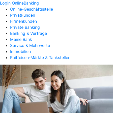
Login OnlineBanking
Online-Geschäftsstelle
Privatkunden
Firmenkunden
Private Banking
Banking & Verträge
Meine Bank
Service & Mehrwerte
Immobilien
Raiffeisen-Märkte & Tankstellen