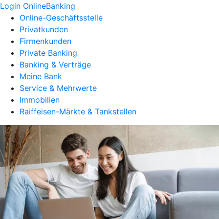
Login OnlineBanking
Online-Geschäftsstelle
Privatkunden
Firmenkunden
Private Banking
Banking & Verträge
Meine Bank
Service & Mehrwerte
Immobilien
Raiffeisen-Märkte & Tankstellen