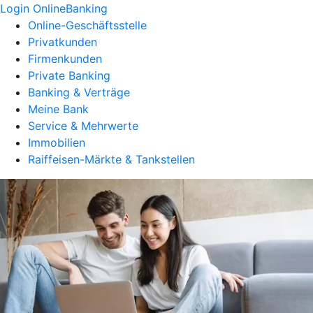
Login OnlineBanking
Online-Geschäftsstelle
Privatkunden
Firmenkunden
Private Banking
Banking & Verträge
Meine Bank
Service & Mehrwerte
Immobilien
Raiffeisen-Märkte & Tankstellen