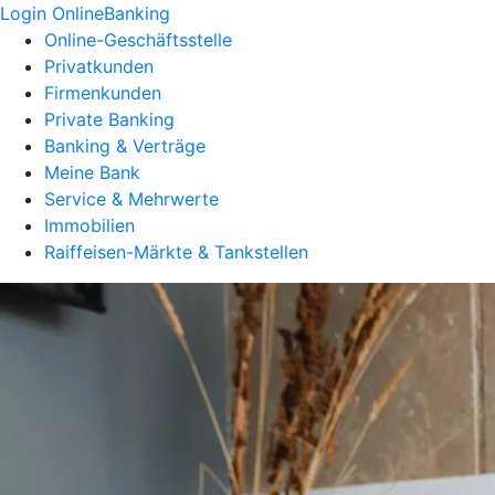
Login OnlineBanking
Online-Geschäftsstelle
Privatkunden
Firmenkunden
Private Banking
Banking & Verträge
Meine Bank
Service & Mehrwerte
Immobilien
Raiffeisen-Märkte & Tankstellen