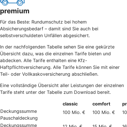
premium
Für das Beste: Rundumschutz bei hohem
Absicherungsbedarf – damit sind Sie auch bei
selbstverschuldeten Unfällen abgesichert.
In der nachfolgenden Tabelle sehen Sie eine gekürzte
Übersicht dazu, was die einzelnen Tarife bieten und
abdecken. Alle Tarife enthalten eine Kfz-
Haftpflichtversicherung. Alle Tarife können Sie mit einer
Teil- oder Vollkaskoversicherung abschließen.
Eine vollständige Übersicht aller Leistungen der einzelnen
Tarife steht unter der Tabelle zum Download bereit.
classic
comfort
p
Deckungssumme
100 Mio. €
100 Mio. €
10
Pauschaldeckung
Deckungssumme
12 Mio. €
15 Mio. €
16