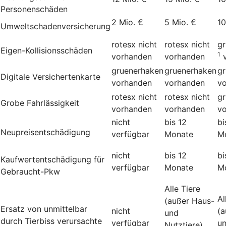
Personenschäden
2 Mio. €
5 Mio. €
10
Umweltschadenversicherung
rotesx
nicht
rotesx
nicht
g
Eigen-Kollisionsschäden
1
vorhanden
vorhanden
gruenerhaken
gruenerhaken
g
Digitale Versichertenkarte
vorhanden
vorhanden
v
rotesx
nicht
rotesx
nicht
g
Grobe Fahrlässigkeit
vorhanden
vorhanden
v
nicht
bis 12
bi
Neupreisentschädigung
verfügbar
Monate
M
nicht
bis 12
bi
Kauf­wert­entschädi­gung für
verfügbar
Monate
M
Gebraucht-Pkw
Alle Tiere
Al
(außer Haus-
Ersatz von unmittelbar
nicht
(a
und
durch Tierbiss verur­sachte
verfügbar
u
Nutztiere)